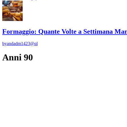
Formaggio: Quante Volte a Settimana Man
by
andadm1423@ql
Anni 90