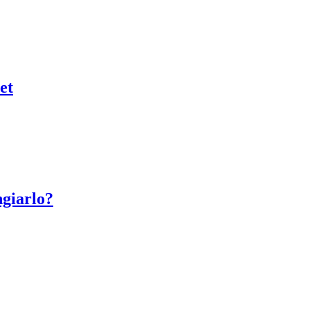
et
giarlo?