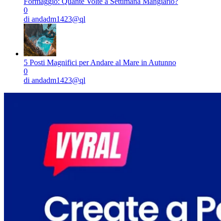
Formaggio: Quante Volte a Settimana Mangiarlo?
0
di andadm1423@ql
5 Posti Magnifici per Andare al Mare in Autunno
0
di andadm1423@ql