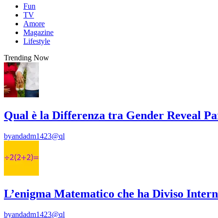
Fun
TV
Amore
Magazine
Lifestyle
Trending Now
Qual è la Differenza tra Gender Reveal P
by
andadm1423@ql
L’enigma Matematico che ha Diviso Intern
by
andadm1423@ql