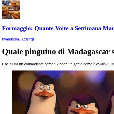
Formaggio: Quante Volte a Settimana Man
by
andadm1423@ql
Quale pinguino di Madagascar s
Che tu sia un comandante come Skipper, un genio come Kowalski, un c