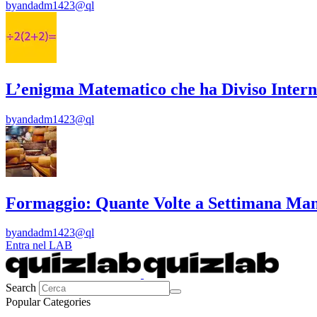
by
andadm1423@ql
L’enigma Matematico che ha Diviso Intern
by
andadm1423@ql
Formaggio: Quante Volte a Settimana Man
by
andadm1423@ql
Entra nel LAB
Search
Popular Categories