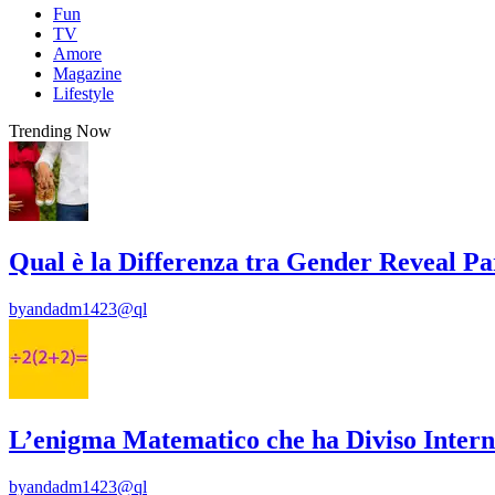
Fun
TV
Amore
Magazine
Lifestyle
Trending Now
Qual è la Differenza tra Gender Reveal P
by
andadm1423@ql
L’enigma Matematico che ha Diviso Intern
by
andadm1423@ql