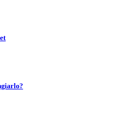
et
giarlo?