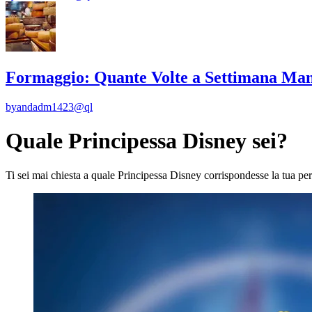
Formaggio: Quante Volte a Settimana Man
by
andadm1423@ql
Quale Principessa Disney sei?
Ti sei mai chiesta a quale Principessa Disney corrispondesse la tua per