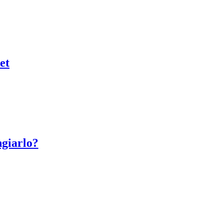
et
giarlo?