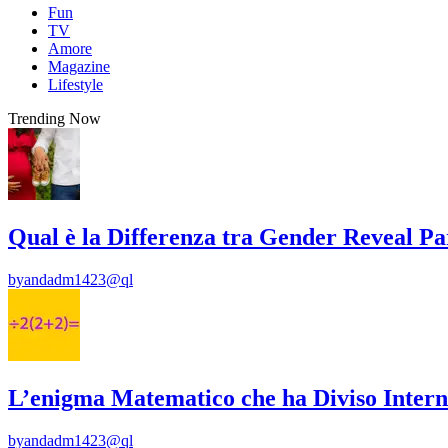
Fun
TV
Amore
Magazine
Lifestyle
Trending Now
Qual è la Differenza tra Gender Reveal P
by
andadm1423@ql
L’enigma Matematico che ha Diviso Intern
by
andadm1423@ql