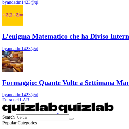
by
andadm1423@ql
L’enigma Matematico che ha Diviso Intern
by
andadm1423@ql
Formaggio: Quante Volte a Settimana Man
by
andadm1423@ql
Entra nel LAB
Search
Popular Categories