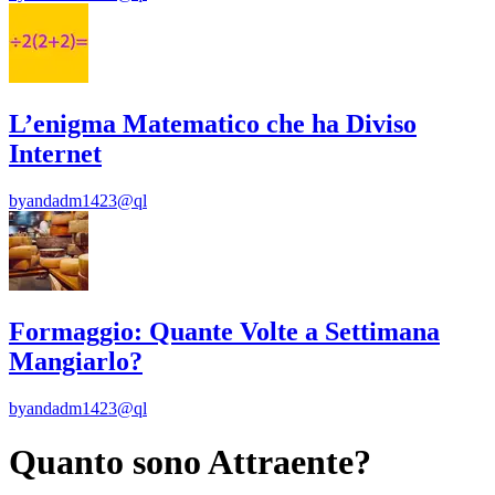
L’enigma Matematico che ha Diviso
Internet
by
andadm1423@ql
Formaggio: Quante Volte a Settimana
Mangiarlo?
by
andadm1423@ql
Quanto sono Attraente?