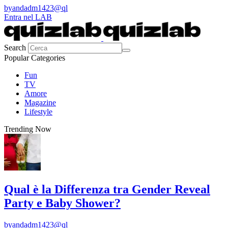
by
andadm1423@ql
Entra nel LAB
Search
Popular Categories
Fun
TV
Amore
Magazine
Lifestyle
Trending Now
Qual è la Differenza tra Gender Reveal
Party e Baby Shower?
by
andadm1423@ql