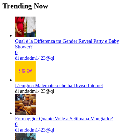
Trending Now
Qual è la Differenza tra Gender Reveal Party e Baby
Shower?
0
di andadm1423@ql
L’enigma Matematico che ha Diviso Internet
di andadm1423@ql
Formaggio: Quante Volte a Settimana Mangiarlo?
0
di andadm1423@ql