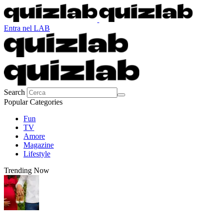
Entra nel LAB
Search
Popular Categories
Fun
TV
Amore
Magazine
Lifestyle
Trending Now