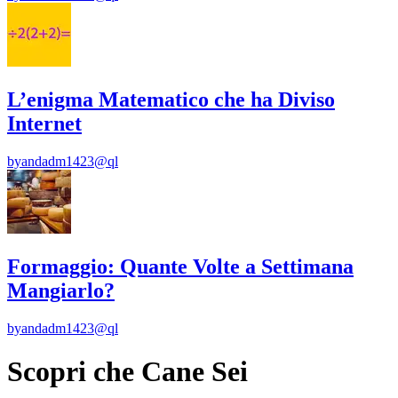
L’enigma Matematico che ha Diviso
Internet
by
andadm1423@ql
Formaggio: Quante Volte a Settimana
Mangiarlo?
by
andadm1423@ql
Scopri che Cane Sei