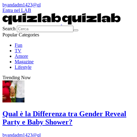
by
andadm1423@ql
Entra nel LAB
Search
Popular Categories
Fun
TV
Amore
Magazine
Lifestyle
Trending Now
Qual è la Differenza tra Gender Reveal
Party e Baby Shower?
by
andadm1423@ql