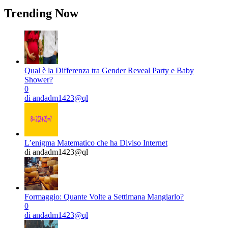
Trending Now
Qual è la Differenza tra Gender Reveal Party e Baby
Shower?
0
di andadm1423@ql
L’enigma Matematico che ha Diviso Internet
di andadm1423@ql
Formaggio: Quante Volte a Settimana Mangiarlo?
0
di andadm1423@ql