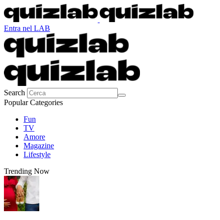
Entra nel LAB
Search
Popular Categories
Fun
TV
Amore
Magazine
Lifestyle
Trending Now