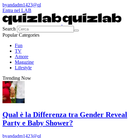
by
andadm1423@ql
Entra nel LAB
Search
Popular Categories
Fun
TV
Amore
Magazine
Lifestyle
Trending Now
Qual è la Differenza tra Gender Reveal
Party e Baby Shower?
by
andadm1423@ql