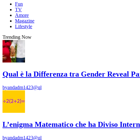
Fun
TV
Amore
Magazine
Lifestyle
Trending Now
Qual è la Differenza tra Gender Reveal P
by
andadm1423@ql
L’enigma Matematico che ha Diviso Intern
by
andadm1423@ql