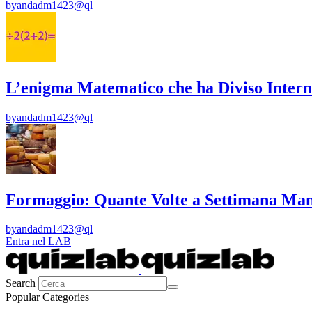
by
andadm1423@ql
L’enigma Matematico che ha Diviso Intern
by
andadm1423@ql
Formaggio: Quante Volte a Settimana Man
by
andadm1423@ql
Entra nel LAB
Search
Popular Categories