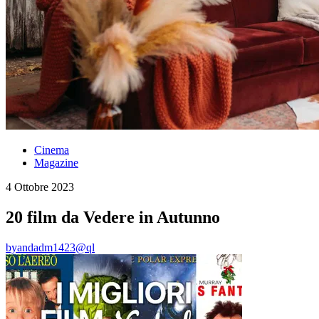
Cinema
Magazine
4 Ottobre 2023
20 film da Vedere in Autunno
by
andadm1423@ql