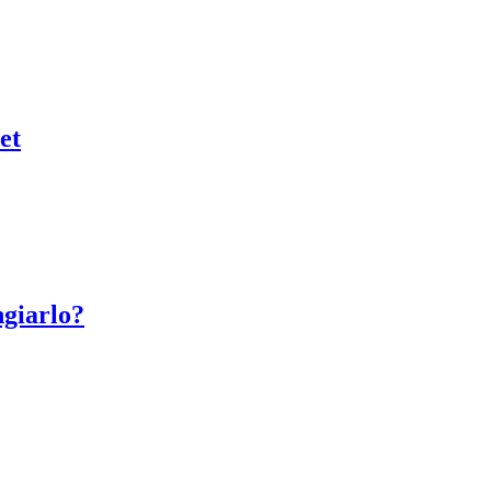
et
giarlo?