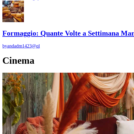
Formaggio: Quante Volte a Settimana Man
by
andadm1423@ql
Cinema