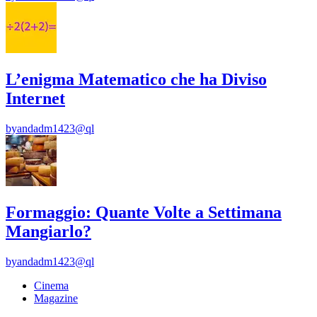
L’enigma Matematico che ha Diviso
Internet
by
andadm1423@ql
Formaggio: Quante Volte a Settimana
Mangiarlo?
by
andadm1423@ql
Cinema
Magazine