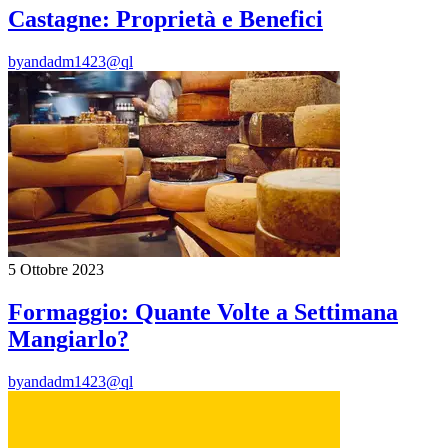
Castagne: Proprietà e Benefici
by
andadm1423@ql
5 Ottobre 2023
Formaggio: Quante Volte a Settimana
Mangiarlo?
by
andadm1423@ql