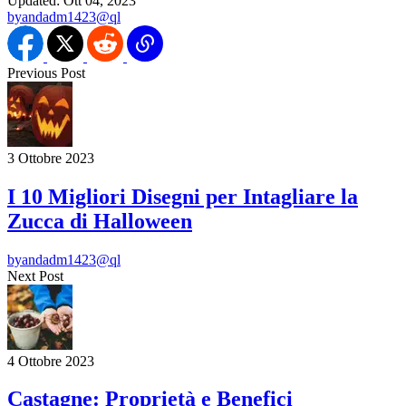
Updated:
Ott 04, 2023
by
andadm1423@ql
Previous Post
3 Ottobre 2023
I 10 Migliori Disegni per Intagliare la
Zucca di Halloween
by
andadm1423@ql
Next Post
4 Ottobre 2023
Castagne: Proprietà e Benefici