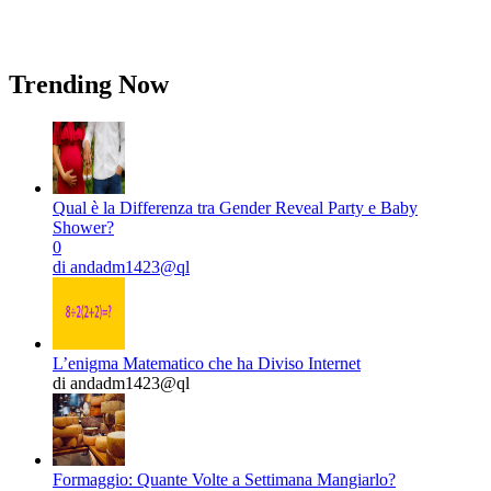
Trending Now
Qual è la Differenza tra Gender Reveal Party e Baby
Shower?
0
di andadm1423@ql
L’enigma Matematico che ha Diviso Internet
di andadm1423@ql
Formaggio: Quante Volte a Settimana Mangiarlo?