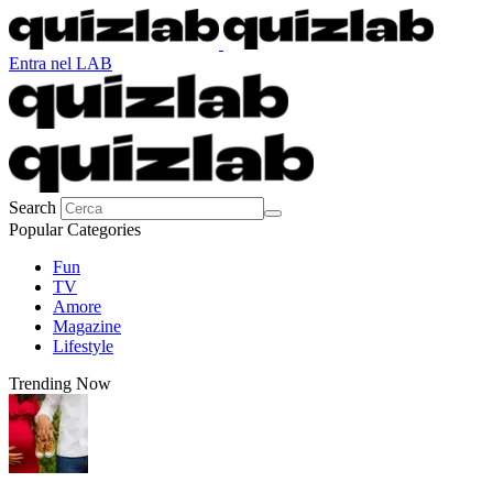
Entra nel LAB
Search
Popular Categories
Fun
TV
Amore
Magazine
Lifestyle
Trending Now