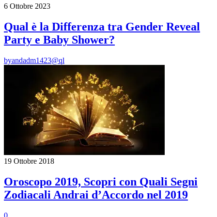
6 Ottobre 2023
Qual è la Differenza tra Gender Reveal
Party e Baby Shower?
by
andadm1423@ql
19 Ottobre 2018
Oroscopo 2019, Scopri con Quali Segni
Zodiacali Andrai d’Accordo nel 2019
0