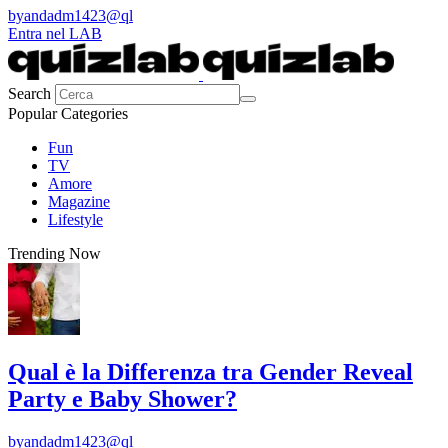
by
andadm1423@ql
Entra nel LAB
Search
Popular Categories
Fun
TV
Amore
Magazine
Lifestyle
Trending Now
Qual è la Differenza tra Gender Reveal
Party e Baby Shower?
by
andadm1423@ql