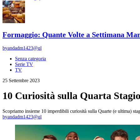
Formaggio: Quante Volte a Settimana Man
by
andadm1423@ql
Senza categoria
Serie TV
TV
25 Settembre 2023
10 Curiosità sulla Quarta Stagi
Scopriamo insieme 10 imperdibili curiosità sulla Quarte (e ultima) stag
by
andadm1423@ql