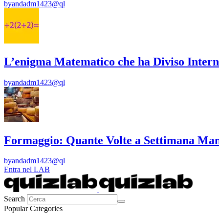
by
andadm1423@ql
L’enigma Matematico che ha Diviso Intern
by
andadm1423@ql
Formaggio: Quante Volte a Settimana Man
by
andadm1423@ql
Entra nel LAB
Search
Popular Categories