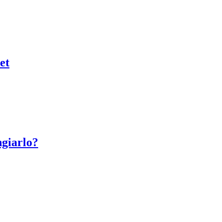
et
giarlo?