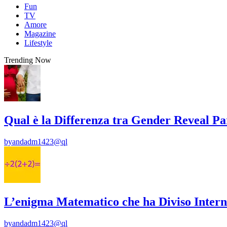
Fun
TV
Amore
Magazine
Lifestyle
Trending Now
Qual è la Differenza tra Gender Reveal P
by
andadm1423@ql
L’enigma Matematico che ha Diviso Intern
by
andadm1423@ql