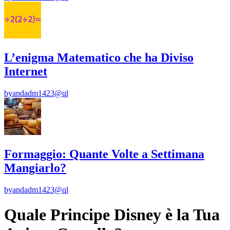
L’enigma Matematico che ha Diviso
Internet
by
andadm1423@ql
Formaggio: Quante Volte a Settimana
Mangiarlo?
by
andadm1423@ql
Quale Principe Disney è la Tua