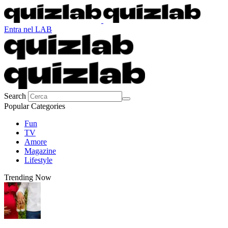
Entra nel LAB
Search
Popular Categories
Fun
TV
Amore
Magazine
Lifestyle
Trending Now