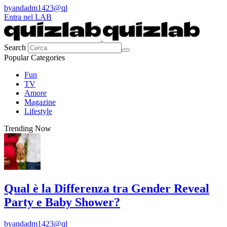
by
andadm1423@ql
Entra nel LAB
Search
Popular Categories
Fun
TV
Amore
Magazine
Lifestyle
Trending Now
Qual è la Differenza tra Gender Reveal
Party e Baby Shower?
by
andadm1423@ql