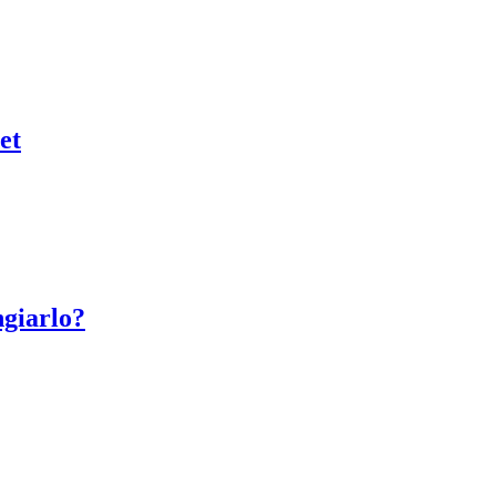
et
giarlo?