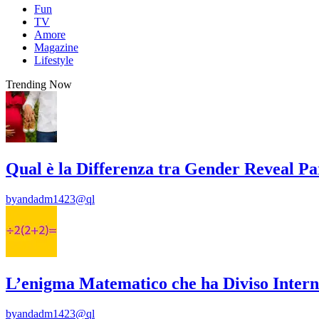
Fun
TV
Amore
Magazine
Lifestyle
Trending Now
Qual è la Differenza tra Gender Reveal P
by
andadm1423@ql
L’enigma Matematico che ha Diviso Intern
by
andadm1423@ql