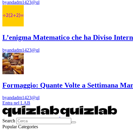
by
andadm1423@ql
L’enigma Matematico che ha Diviso Intern
by
andadm1423@ql
Formaggio: Quante Volte a Settimana Man
by
andadm1423@ql
Entra nel LAB
Search
Popular Categories